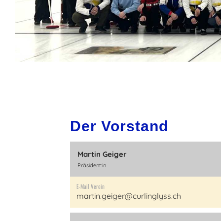
Der Vorstand
Martin Geiger
Präsident:in
E-Mail Verein
martin.geiger@curlinglyss.ch