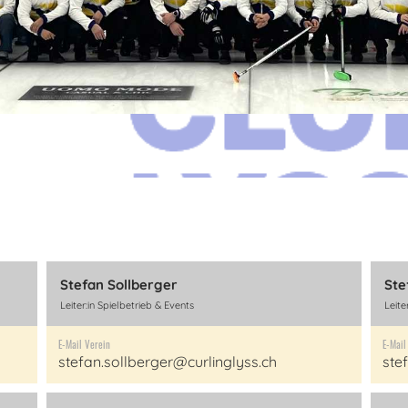
Stefan Sollberger
Ste
Leiter:in Spielbetrieb & Events
Leite
E-Mail Verein
E-Mail
stefan.sollberger@curlinglyss.ch
ste