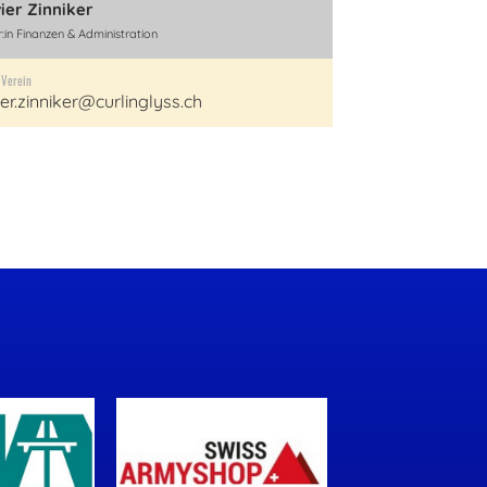
vier Zinniker
r:in Finanzen & Administration
 Verein
ier.zinniker@curlinglyss.ch