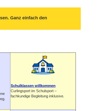
ssen. Ganz einfach den
Schulklassen willkommen
Curlingsport im Schulsport –
ene
fachkundige Begleitung inklusive.
ieg.