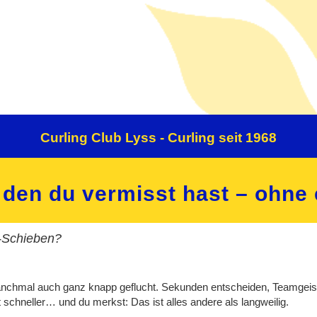
Curling Club Lyss - Curling seit 1968
, den du vermisst hast – ohne
s-Schieben?
anchmal auch ganz knapp geflucht. Sekunden entscheiden, Teamgeist zäh
t schneller… und du merkst: Das ist alles andere als langweilig.