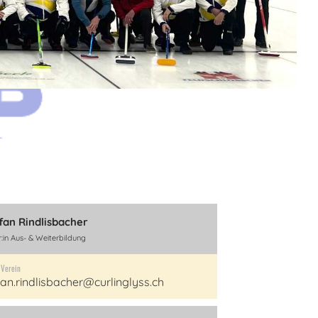
fan Rindlisbacher
r:in Aus- & Weiterbildung
 Verein
fan.rindlisbacher@curlinglyss.ch