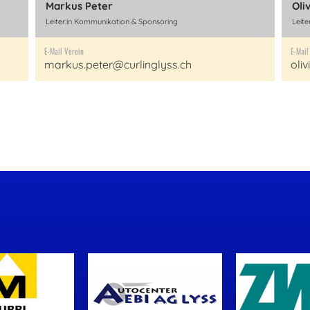
Markus Peter
Oli
Leiter:in Kommunikation & Sponsoring
Leite
E-Mail Verein
E-Mail
markus.peter@curlinglyss.ch
oliv