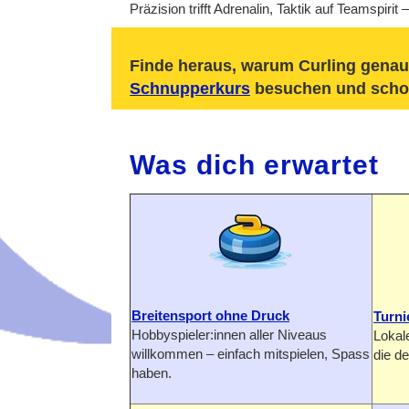
Präzision trifft Adrenalin, Taktik auf Teamspiri
Finde heraus, warum Curling genau 
Schnupperkurs
besuchen und schon
Was dich erwartet
Breitensport ohne Druck
Turni
Hobbyspieler:innen aller Niveaus
Lokale
willkommen – einfach mitspielen, Spass
die d
haben.