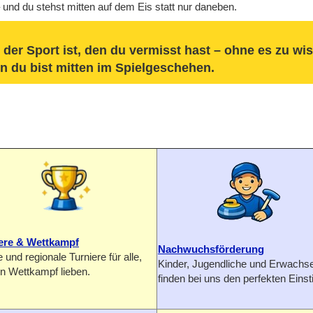
t – und du stehst mitten auf dem Eis statt nur daneben.
der Sport ist, den du vermisst hast – ohne es zu wi
 du bist mitten im Spielgeschehen.
ere & Wettkampf
Nachwuchsförderung
 und regionale Turniere für alle,
Kinder, Jugendliche und Erwachs
en Wettkampf lieben.
finden bei uns den perfekten Einst