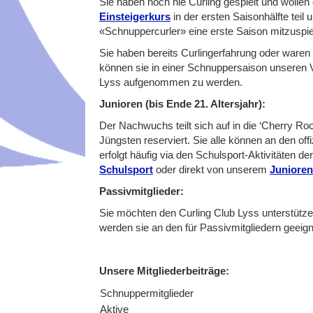
Sie haben noch nie Curling gespielt und wollen
Einsteigerkurs
in der ersten Saisonhälfte teil
«Schnuppercurler» eine erste Saison mitzuspiel
Sie haben bereits Curlingerfahrung oder waren
können sie in einer Schnuppersaison unseren Ve
Lyss aufgenommen zu werden.
Junioren (bis Ende 21. Altersjahr):
Der Nachwuchs teilt sich auf in die ‘Cherry Ro
Jüngsten reserviert. Sie alle können an den off
erfolgt häufig via den Schulsport-Aktivitäten d
Schulsport
oder direkt von unserem
Juniore
Passivmitglieder:
Sie möchten den Curling Club Lyss unterstütze
werden sie an den für Passivmitgliedern geeig
Unsere Mitgliederbeiträge:
Schnuppermitglieder
Aktive