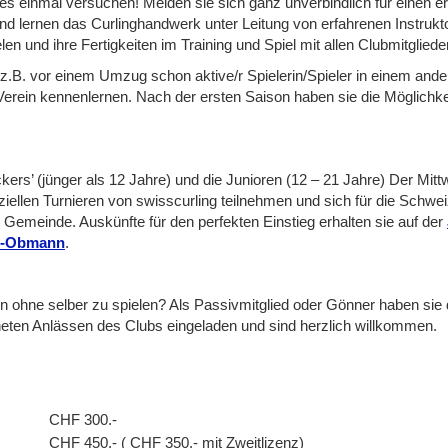
 es einmal versuchen! Melden sie sich ganz unverbindlich für einen e
 und lernen das Curlinghandwerk unter Leitung von erfahrenen Instruk
en und ihre Fertigkeiten im Training und Spiel mit allen Clubmitglie
 z.B. vor einem Umzug schon aktive/r Spielerin/Spieler in einem and
rein kennenlernen. Nach der ersten Saison haben sie die Möglichkeit, 
ckers’ (jünger als 12 Jahre) und die Junioren (12 – 21 Jahre) Der Mit
iziellen Turnieren von swisscurling teilnehmen und sich für die Schwei
er Gemeinde. Auskünfte für den perfekten Einstieg erhalten sie auf der
n-Obmann
.
n ohne selber zu spielen? Als Passivmitglied oder Gönner haben sie d
neten Anlässen des Clubs eingeladen und sind herzlich willkommen.
CHF 300.-
CHF 450.- ( CHF 350.- mit Zweitlizenz)